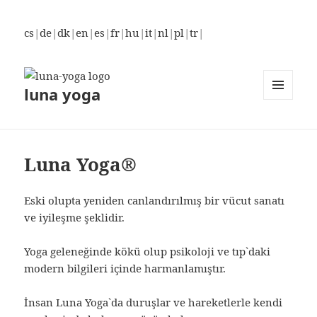
cs
|
de
|
dk
|
en
|
es
|
fr
|
hu
|
it
|
nl
|
pl
|
tr
|
luna yoga
MENÜ
VE
BILEŞENLER
Luna Yoga®
Eski olupta yeniden canlandırılmış bir vücut sanatı
ve iyileşme şeklidir.
Yoga geleneğinde kökü olup psikoloji ve tıp`daki
modern bilgileri içinde harmanlamıştır.
İnsan Luna Yoga`da duruşlar ve hareketlerle kendi