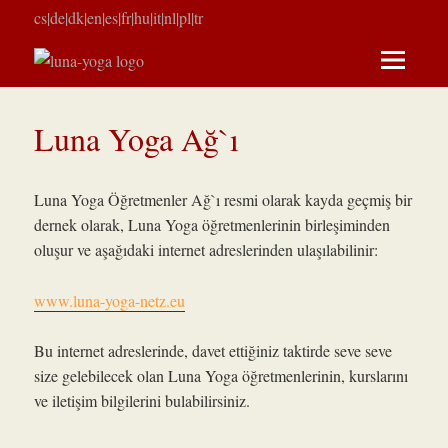
cs
|
de
|
dk
|
en
|
es
|
fr
|
hu
|
it
|
nl
|
pl
|
tr
MENÜ
VE
Luna Yoga Ağ`ı
BILEŞEN
Luna Yoga Öğretmenler Ağ`ı resmi olarak kayda geçmiş bir
dernek olarak, Luna Yoga öğretmenlerinin birleşiminden
oluşur ve aşağıdaki internet adreslerinden ulaşılabilinir:
www.luna-yoga-netz.eu
Bu internet adreslerinde, davet ettiğiniz taktirde seve seve
size gelebilecek olan Luna Yoga öğretmenlerinin, kurslarını
ve iletişim bilgilerini bulabilirsiniz.